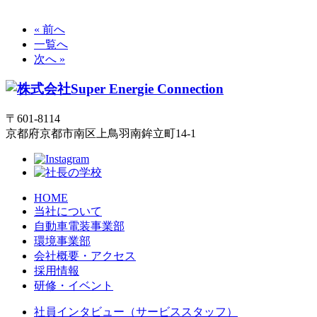
« 前へ
一覧へ
次へ »
〒601-8114
京都府京都市南区上鳥羽南鉾立町14-1
HOME
当社について
自動車電装事業部
環境事業部
会社概要・アクセス
採用情報
研修・イベント
社員インタビュー（サービススタッフ）