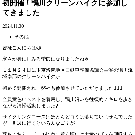
初開催！鴨川クリーンハイクに参加し
てきました
2024.11.30
その他
皆様こんにちは😆
寒さが身にしみる季節になりましたね❄
１１月２４日に下京洛南地区自動車整備協議会主催の鴨川流
域南部のクリーンハイクが
初めて開催され、弊社も参加させていただきました🚶🏻‍♂️
全員黄色いベストを着用し、鴨川沿いを往復約７キロを歩き
ながら清掃活動しました🧹
サイクリングコースはほとんどゴミは落ちていませんでした
が、川辺に行くといろんなゴミが
落ちており、ゴール地点に着く頃には大量のゴミを回収する