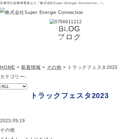
京都市の自動車電装なら『株式会社Super Energie Connection』へ
BLOG
当社
自動車
環境
レンタ
会社概
採
お問
につ
電装事
事業
カー事
要・ア
用
い合
ブログ
いて
業部
部
業部
クセス
情
わせ
報
HOME
>
新着情報
>
その他
>
トラックフェスタ2023
カテゴリー:
トラックフェスタ2023
2023.09.19
その他