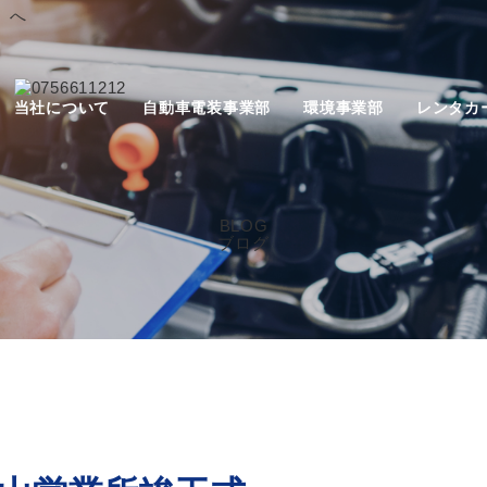
n』へ
当社について
自動車電装事業部
環境事業部
レンタカ
BLOG
ブログ