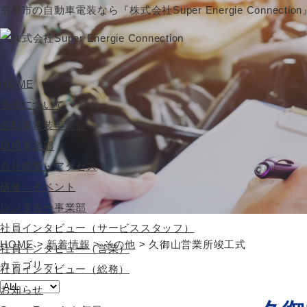
京都市の自動車電装なら『株式会社Super Energie Connectio
HOME
当社について
自動車電装事業部
環境事業部
会社概要・アクセス
研修・イベント
レンタカー事業部
社員インタビュー（サービススタッフ）
HOME
>
新着情報
>
その他
>
久御山営業所竣工式
社員インタビュー（営業）
カテゴリー:
社員インタビュー（総務）
お知らせ